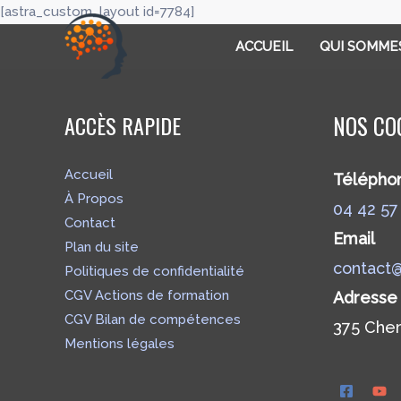
[astra_custom_layout id=7784]
principal
ACCUEIL
QUI SOMME
ACCÈS RAPIDE
NOS CO
Accueil
Télépho
À Propos
04 42 57
Contact
Email
Plan du site
contact@
Politiques de confidentialité
CGV Actions de formation
Adresse 
CGV Bilan de compétences
375 Che
Mentions légales