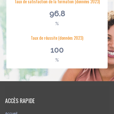
Taux de satisfaction de la formation (données 2023)
96.8
%
Taux de réussite (données 2023)
100
%
ACCÈS RAPIDE
Accueil